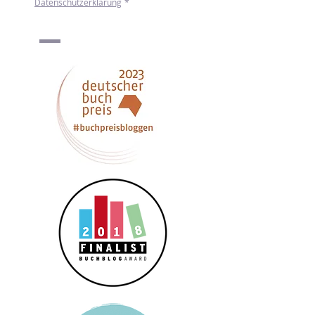
Ich möchte den Newsletter von mint & 
malve erhalten. Mehr zum Umgang mit 
meinen Daten erfahre ich in der 
Datenschutzerklärung
*