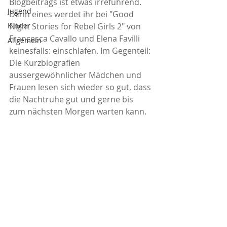
Blogbeitrags ist etwas irreführend. 
Jugend
Denn eines werdet ihr bei "Good 
Kinder
Night Stories for Rebel Girls 2" von 
Francesca Cavallo und Elena Favilli 
Allgemein
keinesfalls: einschlafen. Im Gegenteil: 
Die Kurzbiografien 
aussergewöhnlicher Mädchen und 
Frauen lesen sich wieder so gut, dass 
die Nachtruhe gut und gerne bis 
zum nächsten Morgen warten kann.