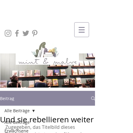
Beitrag
Alle Beiträge
Und sie rebellieren weiter
Alle Beiträge
Zugegeben, das Titelbild dieses 
Erwachsene