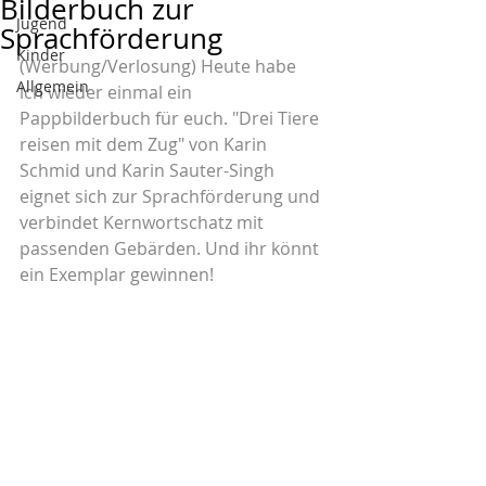
Bilderbuch zur
Jugend
Sprachförderung
Kinder
(Werbung/Verlosung) Heute habe 
Allgemein
ich wieder einmal ein 
Pappbilderbuch für euch. "Drei Tiere 
reisen mit dem Zug" von Karin 
Schmid und Karin Sauter-Singh 
eignet sich zur Sprachförderung und 
verbindet Kernwortschatz mit 
passenden Gebärden. Und ihr könnt 
ein Exemplar gewinnen!