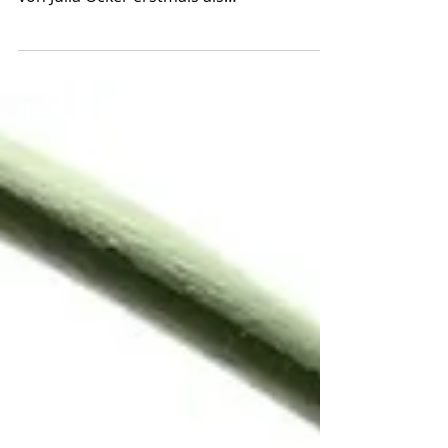
gibt es die erfolgreiche Animationsserie
von Julia Ocker erstmals als
Pappbilderbuch. Den Auftakt beim
Kindermann Verlag machen Katze, Zebra
und T-Rex. Werft mit mir einen Blick auf
den Sprung der Geschichten vom
Bildschirm ins Bilderbuch. Ihr kennt die
Animanimals vielleicht aus der
Animationsserie von KiKA (ARD und ZDF)
oder in der Schweiz vom
"Guetnachtgschichtli" (SRF). Jetzt gibt es
die bunt-verrückte Tiertruppe von
Illustratorin