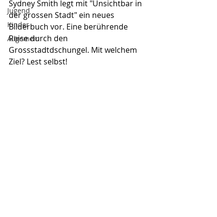
Sydney Smith legt mit "Unsichtbar in 
Jugend
der grossen Stadt" ein neues 
Kinder
Bilderbuch vor. Eine berührende 
Reise durch den 
Allgemein
Grossstadtdschungel. Mit welchem 
Ziel? Lest selbst!