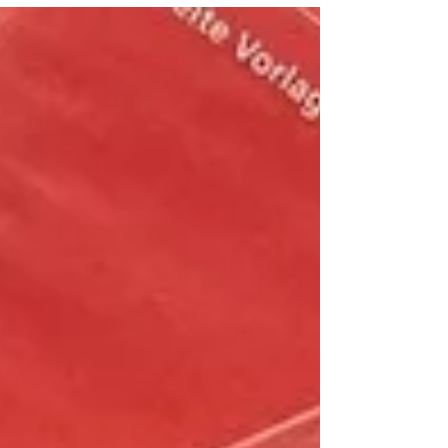
Salome Benidze, illustriert von Tatia
Nadareischwili, ein Buch über die
georgische Freiheitskämpferin Maro
Makaschwili. Ursprünglich schrieb Salome
Benidze, georgische Autorin, Journalistin
und Politologin, "Maro" als Libretto für ein
Festival. Es wurde also zuerst als
musikalisches Monodrama mit
Mezzosopran, Piano und Vi