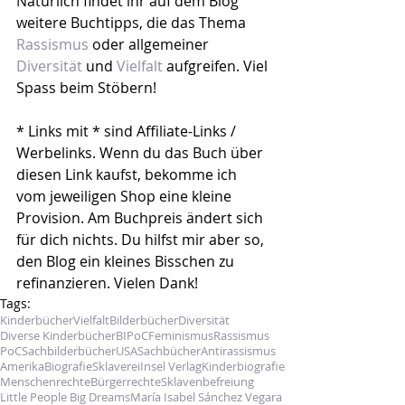
Natürlich findet ihr auf dem Blog 
weitere Buchtipps, die das Thema 
Rassismus
 oder allgemeiner 
Diversität
 und 
Vielfalt
 aufgreifen. Viel 
Spass beim Stöbern!
* Links mit * sind Affiliate-Links / 
Werbelinks. Wenn du das Buch über 
diesen Link kaufst, bekomme ich 
vom jeweiligen Shop eine kleine 
Provision. Am Buchpreis ändert sich 
für dich nichts. Du hilfst mir aber so, 
den Blog ein kleines Bisschen zu 
refinanzieren. Vielen Dank!
Tags:
Kinderbücher
Vielfalt
Bilderbücher
Diversität
Diverse Kinderbücher
BIPoC
Feminismus
Rassismus
PoC
Sachbilderbücher
USA
Sachbücher
Antirassismus
Amerika
Biografie
Sklaverei
Insel Verlag
Kinderbiografie
Menschenrechte
Bürgerrechte
Sklavenbefreiung
Little People Big Dreams
María Isabel Sánchez Vegara