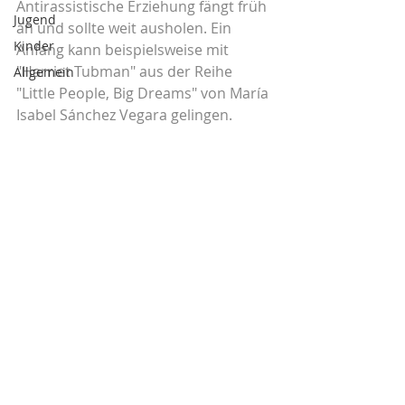
Antirassistische Erziehung fängt früh 
Jugend
an und sollte weit ausholen. Ein 
Kinder
Anfang kann beispielsweise mit 
"Harriet Tubman" aus der Reihe 
Allgemein
"Little People, Big Dreams" von María 
Isabel Sánchez Vegara gelingen.