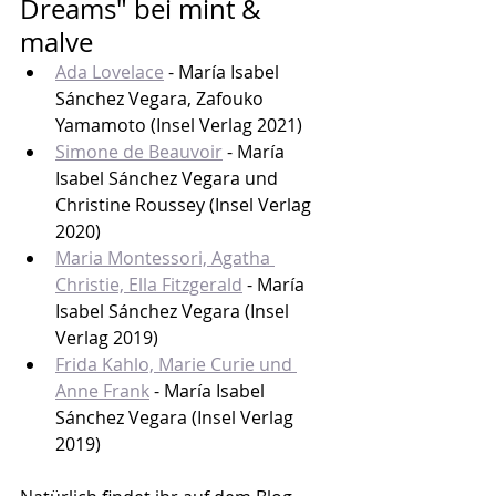
Dreams" bei mint & 
malve
Ada Lovelace
 - María Isabel 
Sánchez Vegara, Zafouko 
Yamamoto (Insel Verlag 2021)
Simone de Beauvoir
 - María 
Isabel Sánchez Vegara und 
Christine Roussey (Insel Verlag 
2020)
Maria Montessori, Agatha 
Christie, Ella Fitzgerald
 - María 
Isabel Sánchez Vegara (Insel 
Verlag 2019)
Frida Kahlo, Marie Curie und 
Anne Frank
 - María Isabel 
Sánchez Vegara (Insel Verlag 
2019)