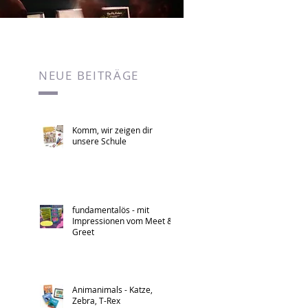
NEUE BEITRÄGE
Komm, wir zeigen dir
unsere Schule
fundamentalös - mit
Impressionen vom Meet &
Greet
Animanimals - Katze,
Zebra, T-Rex