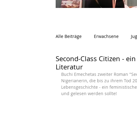
Alle Beiträge
Erwachsene
Ju
Second-Class Citizen - ei
Literatur
Buchi Emechetas zweiter Roman "Secon
Nigerianerin, die bis zu ihrem Tod 201
Lebensgeschichte - ein feministische
und gelesen werden sollte!