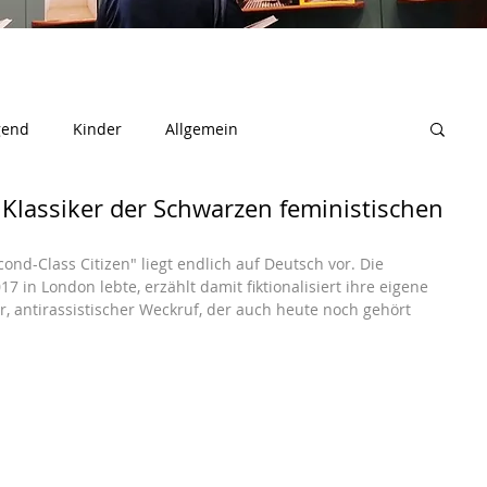
gend
Kinder
Allgemein
n Klassiker der Schwarzen feministischen
d-Class Citizen" liegt endlich auf Deutsch vor. Die 
7 in London lebte, erzählt damit fiktionalisiert ihre eigene 
r, antirassistischer Weckruf, der auch heute noch gehört 