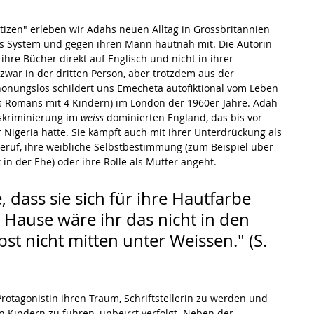
tizen" erleben wir Adahs neuen Alltag in Grossbritannien 
s System und gegen ihren Mann hautnah mit. Die Autorin 
 ihre Bücher direkt auf Englisch und nicht in ihrer 
 zwar in der dritten Person, aber trotzdem aus der 
honungslos schildert uns Emecheta autofiktional vom Leben 
s Romans mit 4 Kindern) im London der 1960er-Jahre. Adah 
iskriminierung im 
weiss 
dominierten England, das bis vor 
Nigeria hatte. Sie kämpft auch mit ihrer Unterdrückung als 
 Beruf, ihre weibliche Selbstbestimmung (zum Beispiel über 
in der Ehe) oder ihre Rolle als Mutter angeht.
e, dass sie sich für ihre Hautfarbe 
Hause wäre ihr das nicht in den 
t nicht mitten unter Weissen." (S. 
 Protagonistin ihren Traum, Schriftstellerin zu werden und 
 Kindern zu führen, unbeirrt verfolgt. Neben der 