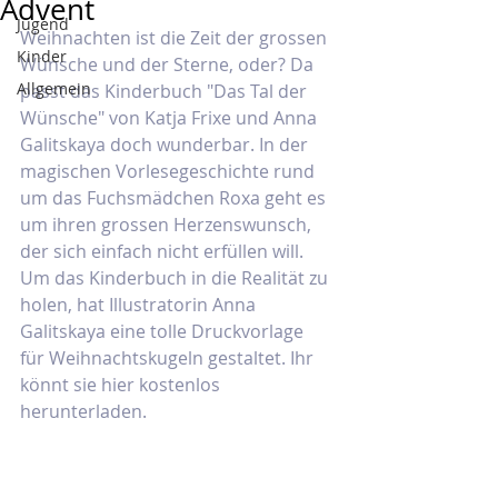
Advent
Jugend
Weihnachten ist die Zeit der grossen 
Kinder
Wünsche und der Sterne, oder? Da 
Allgemein
passt das Kinderbuch "Das Tal der 
Wünsche" von Katja Frixe und Anna 
Galitskaya doch wunderbar. In der 
magischen Vorlesegeschichte rund 
um das Fuchsmädchen Roxa geht es 
um ihren grossen Herzenswunsch, 
der sich einfach nicht erfüllen will. 
Um das Kinderbuch in die Realität zu 
holen, hat Illustratorin Anna 
Galitskaya eine tolle Druckvorlage 
für Weihnachtskugeln gestaltet. Ihr 
könnt sie hier kostenlos 
herunterladen.